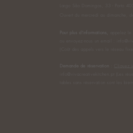
Largo São Domingos, 33 - Porto 4
Ouvert du mercredi au dimanche, 
Pour plus d'informations,
appelez l
ou envoyez-nous un email : info@viv
(Coût des appels vers le réseau fixe
Demande de réservation
:
Cliquez i
info@vivacreativekitchen.pt
(Les rése
tables sans réservation sont les bie