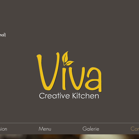
nal)
sion
Menu
Galerie
Con