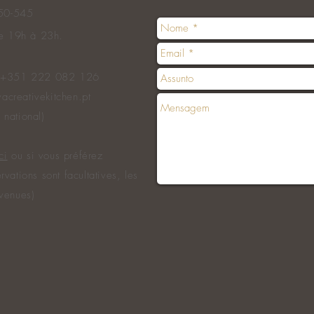
050-545
de 19h à 23h.
e +351 222 082 126
acreativekitchen.pt
 national)
ci
ou si vous préférez
rvations sont facultatives, les
nvenues)